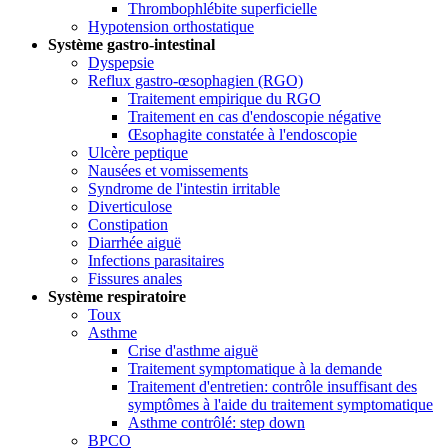
Thrombophlébite superficielle
Hypotension orthostatique
Système gastro-intestinal
Dyspepsie
Reflux gastro-œsophagien (RGO)
Traitement empirique du RGO
Traitement en cas d'endoscopie négative
Œsophagite constatée à l'endoscopie
Ulcère peptique
Nausées et vomissements
Syndrome de l'intestin irritable
Diverticulose
Constipation
Diarrhée aiguë
Infections parasitaires
Fissures anales
Système respiratoire
Toux
Asthme
Crise d'asthme aiguë
Traitement symptomatique à la demande
Traitement d'entretien: contrôle insuffisant des
symptômes à l'aide du traitement symptomatique
Asthme contrôlé: step down
BPCO