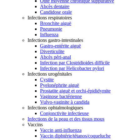
Otite moyenne chronique suppurative
Abcès dentaire
Candidose orale
Infections respiratoires
Bronchite aiguë
Pneumonie
Influenza
Infections gastro-intestinales
Gastro-entérite aiguë
Diverticulite
Abcès péri-anal
Infection par Clostridioides difficile
Infection par Helicobacter pylori
Infections urogénitales
Cystite
Pyelonéphrite aiguë
Prostatite aiguë et orchi-épididymite
Vaginose bactérienne
Vulvo-vaginite à candida
Infections ophtalmologiques
Conjonctivite infectieuse
Infections de la peau et des tissus mous
Vaccins
Vaccin anti-influenza
Vaccin diphtérie/tétanos/coqueluche