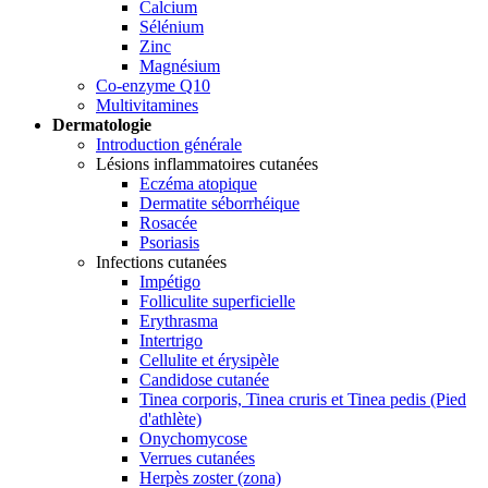
Calcium
Sélénium
Zinc
Magnésium
Co-enzyme Q10
Multivitamines
Dermatologie
Introduction générale
Lésions inflammatoires cutanées
Eczéma atopique
Dermatite séborrhéique
Rosacée
Psoriasis
Infections cutanées
Impétigo
Folliculite superficielle
Erythrasma
Intertrigo
Cellulite et érysipèle
Candidose cutanée
Tinea corporis, Tinea cruris et Tinea pedis (Pied
d'athlète)
Onychomycose
Verrues cutanées
Herpès zoster (zona)