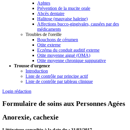
Aphtes
Prévention de la mucite orale
Abcès dentaire
Halitose (mauvaise haleine)
Affections bucco-gingivales, causées par des
médicaments
Troubles de l'oreille
Bouchons de cérumen
Otite externe
Eczéma du conduit auditif externe
Otite moyenne aiguë (OMA)
Otite moyenne chronique suppurative
Trousse d'urgence
Introduction
Liste de contrôle par principe actif
Liste de contrôle par tableau clinique
Login rédaction
Formulaire de soins aux Personnes Agées
Anorexie, cachexie
Littérature consultée à la date du : 31/03/2017