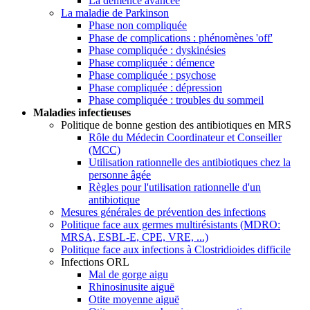
La démence avancée
La maladie de Parkinson
Phase non compliquée
Phase de complications : phénomènes 'off'
Phase compliquée : dyskinésies
Phase compliquée : démence
Phase compliquée : psychose
Phase compliquée : dépression
Phase compliquée : troubles du sommeil
Maladies infectieuses
Politique de bonne gestion des antibiotiques en MRS
Rôle du Médecin Coordinateur et Conseiller
(MCC)
Utilisation rationnelle des antibiotiques chez la
personne âgée
Règles pour l'utilisation rationnelle d'un
antibiotique
Mesures générales de prévention des infections
Politique face aux germes multirésistants (MDRO:
MRSA, ESBL-E, CPE, VRE, ...)
Politique face aux infections à Clostridioides difficile
Infections ORL
Mal de gorge aigu
Rhinosinusite aiguë
Otite moyenne aiguë