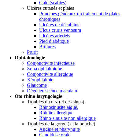
Gale (scabies)
Ulcères cutanés et plaies
Principes généraux du traitement de plaies
chroniques
Ulcères de décubitus
Ulcus cruris venosum
Ulcères artériels
Pied diabétique
Brûlures
Prurit
Ophtalmologie
Conjonctivite infectieuse
Zona ophtalmique
Conjonctivite allergique
Xérophtalmie
Glaucome
Dégénérescence maculaire
Oto-rhino-laryngologie
Troubles du nez (et des sinus)
Rhinosinusite aiguë.
Rhinite allergique
Rhino-sinusite non allergique
Troubles de la gorge ( et la bouche)
Angine et pharyngite
Candidose orale