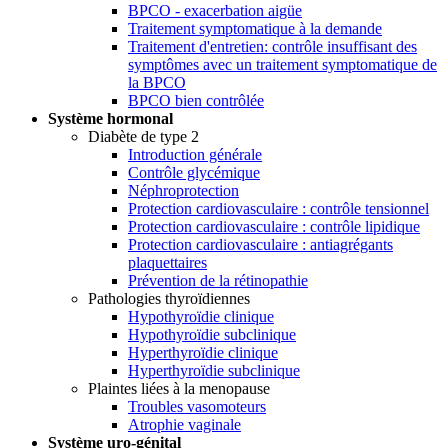
BPCO - exacerbation aigüe
Traitement symptomatique à la demande
Traitement d'entretien: contrôle insuffisant des
symptômes avec un traitement symptomatique de
la BPCO
BPCO bien contrôlée
Système hormonal
Diabète de type 2
Introduction générale
Contrôle glycémique
Néphroprotection
Protection cardiovasculaire : contrôle tensionnel
Protection cardiovasculaire : contrôle lipidique
Protection cardiovasculaire : antiagrégants
plaquettaires
Prévention de la rétinopathie
Pathologies thyroïdiennes
Hypothyroïdie clinique
Hypothyroïdie subclinique
Hyperthyroïdie clinique
Hyperthyroïdie subclinique
Plaintes liées à la menopause
Troubles vasomoteurs
Atrophie vaginale
Système uro-génital