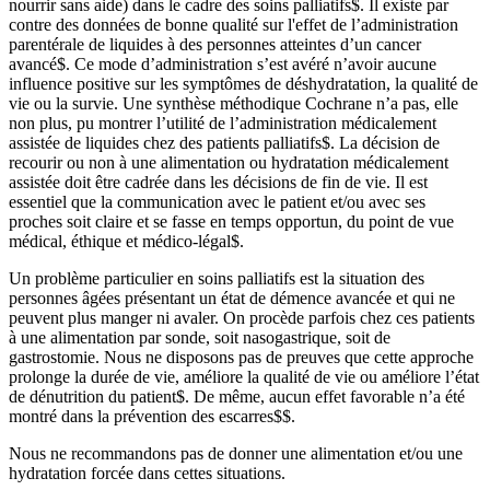
nourrir sans aide) dans le cadre des soins palliatifs
$
​​​​​​​. Il existe par
contre des données de bonne qualité sur l'effet de l’administration
parentérale de liquides à des personnes atteintes d’un cancer
avancé
$
​​​​​​​. Ce mode d’administration s’est avéré n’avoir aucune
influence positive sur les symptômes de déshydratation, la qualité de
vie ou la survie. Une synthèse méthodique Cochrane n’a pas, elle
non plus, pu montrer l’utilité de l’administration médicalement
assistée de liquides chez des patients palliatifs
$
​​​​​​​. La décision de
recourir ou non à une alimentation ou hydratation médicalement
assistée doit être cadrée dans les décisions de fin de vie. Il est
essentiel que la communication avec le patient et/ou avec ses
proches soit claire et se fasse en temps opportun, du point de vue
médical, éthique et médico-légal
$
​​​​​​​.
Un problème particulier en soins palliatifs est la situation des
personnes âgées présentant un état de démence avancée et qui ne
peuvent plus manger ni avaler. On procède parfois chez ces patients
à une alimentation par sonde, soit nasogastrique, soit de
gastrostomie. Nous ne disposons pas de preuves que cette approche
prolonge la durée de vie, améliore la qualité de vie ou améliore l’état
de dénutrition du patient
$
​​​​​​​. De même, aucun effet favorable n’a été
montré dans la prévention des escarres
$
$
​​​​​​​.
Nous ne recommandons pas de donner une alimentation et/ou une
hydratation forcée dans cettes situations.