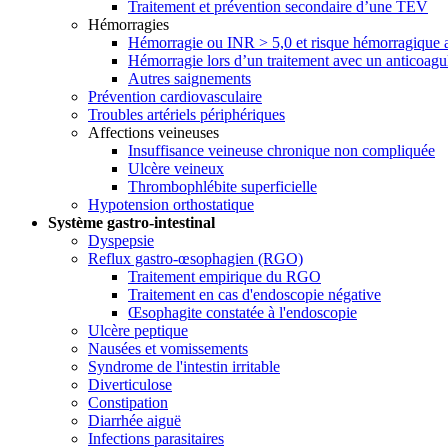
Traitement et prévention secondaire d’une TEV
Hémorragies
Hémorragie ou INR > 5,0 et risque hémorragique a
Hémorragie lors d’un traitement avec un anticoag
Autres saignements
Prévention cardiovasculaire
Troubles artériels périphériques
Affections veineuses
Insuffisance veineuse chronique non compliquée
Ulcère veineux
Thrombophlébite superficielle
Hypotension orthostatique
Système gastro-intestinal
Dyspepsie
Reflux gastro-œsophagien (RGO)
Traitement empirique du RGO
Traitement en cas d'endoscopie négative
Œsophagite constatée à l'endoscopie
Ulcère peptique
Nausées et vomissements
Syndrome de l'intestin irritable
Diverticulose
Constipation
Diarrhée aiguë
Infections parasitaires