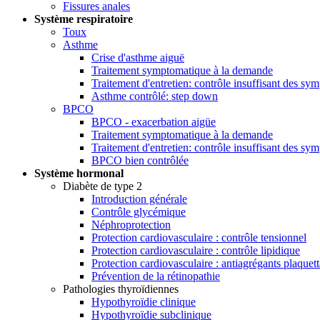
Fissures anales
Système respiratoire
Toux
Asthme
Crise d'asthme aiguë
Traitement symptomatique à la demande
Traitement d'entretien: contrôle insuffisant des s
Asthme contrôlé: step down
BPCO
BPCO - exacerbation aigüe
Traitement symptomatique à la demande
Traitement d'entretien: contrôle insuffisant des 
BPCO bien contrôlée
Système hormonal
Diabète de type 2
Introduction générale
Contrôle glycémique
Néphroprotection
Protection cardiovasculaire : contrôle tensionnel
Protection cardiovasculaire : contrôle lipidique
Protection cardiovasculaire : antiagrégants plaquett
Prévention de la rétinopathie
Pathologies thyroïdiennes
Hypothyroïdie clinique
Hypothyroïdie subclinique