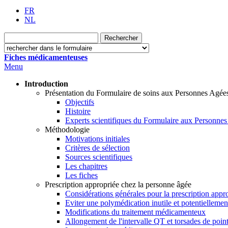
FR
NL
Fiches médicamenteuses
Menu
Introduction
Présentation du Formulaire de soins aux Personnes Agée
Objectifs
Histoire
Experts scientifiques du Formulaire aux Personne
Méthodologie
Motivations initiales
Critères de sélection
Sources scientifiques
Les chapitres
Les fiches
Prescription appropriée chez la personne âgée
Considérations générales pour la prescription appr
Eviter une polymédication inutile et potentielleme
Modifications du traitement médicamenteux
Allongement de l'intervalle QT et torsades de poin