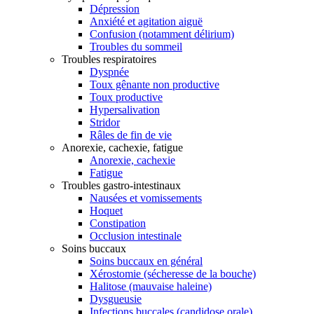
Dépression
Anxiété et agitation aiguë
Confusion (notamment délirium)
Troubles du sommeil
Troubles respiratoires
Dyspnée
Toux gênante non productive
Toux productive
Hypersalivation
Stridor
Râles de fin de vie
Anorexie, cachexie, fatigue
Anorexie, cachexie
Fatigue
Troubles gastro-intestinaux
Nausées et vomissements
Hoquet
Constipation
Occlusion intestinale
Soins buccaux
Soins buccaux en général
Xérostomie (sécheresse de la bouche)
Halitose (mauvaise haleine)
Dysgueusie
Infections buccales (candidose orale)