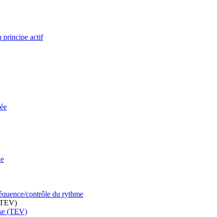
 principe actif
vée
ne
fréquence/contrôle du rythme
 (TEV)
use (TEV)