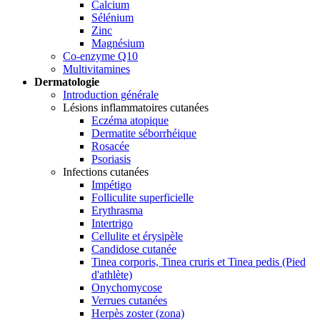
Calcium
Sélénium
Zinc
Magnésium
Co-enzyme Q10
Multivitamines
Dermatologie
Introduction générale
Lésions inflammatoires cutanées
Eczéma atopique
Dermatite séborrhéique
Rosacée
Psoriasis
Infections cutanées
Impétigo
Folliculite superficielle
Erythrasma
Intertrigo
Cellulite et érysipèle
Candidose cutanée
Tinea corporis, Tinea cruris et Tinea pedis (Pied
d'athlète)
Onychomycose
Verrues cutanées
Herpès zoster (zona)