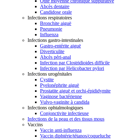
Otite moyenne chronique suppurative
Abcès dentaire
Candidose orale
Infections respiratoires
Bronchite aiguë
Pneumonie
Influenza
Infections gastro-intestinales
Gastro-entérite aiguë
Diverticulite
Abcès péri-anal
Infection par Clostridioides difficile
Infection par Helicobacter pylori
Infections urogénitales
Cystite
Pyelonéphrite aiguë
Prostatite aiguë et orchi-épididymite
Vaginose bactérienne
Vulvo-vaginite à candida
Infections ophtalmologiques
Conjonctivite infectieuse
Infections de la peau et des tissus mous
Vaccins
Vaccin anti-influenza
Vaccin diphtérie/tétanos/coqueluche