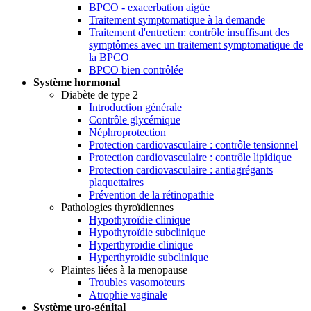
BPCO - exacerbation aigüe
Traitement symptomatique à la demande
Traitement d'entretien: contrôle insuffisant des
symptômes avec un traitement symptomatique de
la BPCO
BPCO bien contrôlée
Système hormonal
Diabète de type 2
Introduction générale
Contrôle glycémique
Néphroprotection
Protection cardiovasculaire : contrôle tensionnel
Protection cardiovasculaire : contrôle lipidique
Protection cardiovasculaire : antiagrégants
plaquettaires
Prévention de la rétinopathie
Pathologies thyroïdiennes
Hypothyroïdie clinique
Hypothyroïdie subclinique
Hyperthyroïdie clinique
Hyperthyroïdie subclinique
Plaintes liées à la menopause
Troubles vasomoteurs
Atrophie vaginale
Système uro-génital