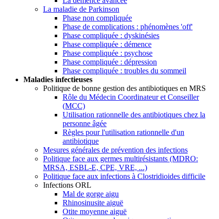
La démence avancée
La maladie de Parkinson
Phase non compliquée
Phase de complications : phénomènes 'off'
Phase compliquée : dyskinésies
Phase compliquée : démence
Phase compliquée : psychose
Phase compliquée : dépression
Phase compliquée : troubles du sommeil
Maladies infectieuses
Politique de bonne gestion des antibiotiques en MRS
Rôle du Médecin Coordinateur et Conseiller
(MCC)
Utilisation rationnelle des antibiotiques chez la
personne âgée
Règles pour l'utilisation rationnelle d'un
antibiotique
Mesures générales de prévention des infections
Politique face aux germes multirésistants (MDRO:
MRSA, ESBL-E, CPE, VRE, ...)
Politique face aux infections à Clostridioides difficile
Infections ORL
Mal de gorge aigu
Rhinosinusite aiguë
Otite moyenne aiguë