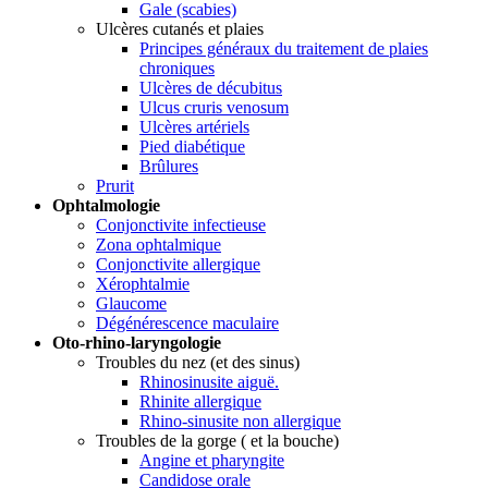
Gale (scabies)
Ulcères cutanés et plaies
Principes généraux du traitement de plaies
chroniques
Ulcères de décubitus
Ulcus cruris venosum
Ulcères artériels
Pied diabétique
Brûlures
Prurit
Ophtalmologie
Conjonctivite infectieuse
Zona ophtalmique
Conjonctivite allergique
Xérophtalmie
Glaucome
Dégénérescence maculaire
Oto-rhino-laryngologie
Troubles du nez (et des sinus)
Rhinosinusite aiguë.
Rhinite allergique
Rhino-sinusite non allergique
Troubles de la gorge ( et la bouche)
Angine et pharyngite
Candidose orale