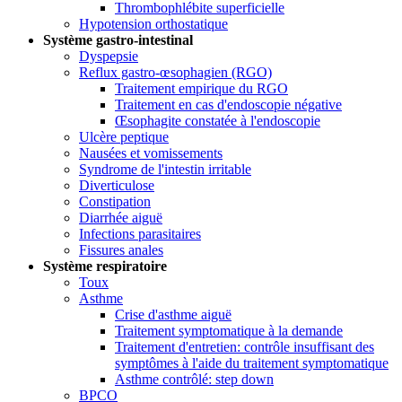
Thrombophlébite superficielle
Hypotension orthostatique
Système gastro-intestinal
Dyspepsie
Reflux gastro-œsophagien (RGO)
Traitement empirique du RGO
Traitement en cas d'endoscopie négative
Œsophagite constatée à l'endoscopie
Ulcère peptique
Nausées et vomissements
Syndrome de l'intestin irritable
Diverticulose
Constipation
Diarrhée aiguë
Infections parasitaires
Fissures anales
Système respiratoire
Toux
Asthme
Crise d'asthme aiguë
Traitement symptomatique à la demande
Traitement d'entretien: contrôle insuffisant des
symptômes à l'aide du traitement symptomatique
Asthme contrôlé: step down
BPCO