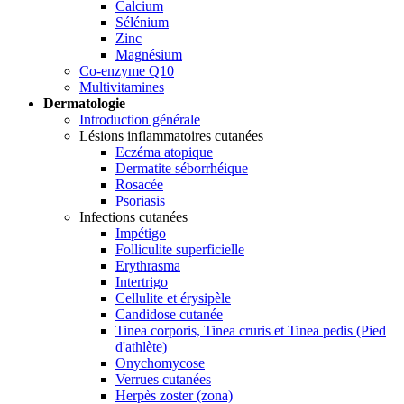
Calcium
Sélénium
Zinc
Magnésium
Co-enzyme Q10
Multivitamines
Dermatologie
Introduction générale
Lésions inflammatoires cutanées
Eczéma atopique
Dermatite séborrhéique
Rosacée
Psoriasis
Infections cutanées
Impétigo
Folliculite superficielle
Erythrasma
Intertrigo
Cellulite et érysipèle
Candidose cutanée
Tinea corporis, Tinea cruris et Tinea pedis (Pied
d'athlète)
Onychomycose
Verrues cutanées
Herpès zoster (zona)