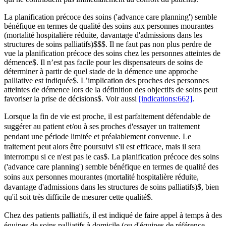
La planification précoce des soins ('advance care planning') semble
bénéfique en termes de qualité des soins aux personnes mourantes
(mortalité hospitalière réduite, davantage d'admissions dans les
structures de soins palliatifs)​​​​​​​​​​​​​​​​​​​​​​​​​​
$
$
$
​​​​. Il ne faut pas non plus perdre de
vue la planification précoce des soins chez les personnes atteintes de
démence
$
​​​​. Il n’est pas facile pour les dispensateurs de soins de
déterminer à partir de quel stade de la démence une approche
palliative est indiquée
$
​​​​. L’implication des proches des personnes
atteintes de démence lors de la définition des objectifs de soins peut
favoriser la prise de décisions
$
​​​​. Voir aussi
[indications:662]
.
Lorsque la fin de vie est proche, il est parfaitement défendable de
suggérer au patient et/ou à ses proches d'essayer un traitement
pendant une période limitée et préalablement convenue. Le
traitement peut alors être poursuivi s'il est efficace, mais il sera
interrompu si ce n'est pas le cas
$
​​​​​​​​​​​​​​​​​​​​​​​​​​​​​​​​. La planification précoce des soins
('advance care planning') semble bénéfique en termes de qualité des
soins aux personnes mourantes (mortalité hospitalière réduite,
davantage d'admissions dans les structures de soins palliatifs)
$
​​​​​​​​​​​​​​​​​​​​​​​​​​​​​​​​, bien
qu'il soit très difficile de mesurer cette qualité
$
​​​​​​​​​​​​​​​​​​​​​​​​​​​​​​​​.
Chez des patients palliatifs, il est indiqué de faire appel à temps à des
équipes de soins palliatifs à domicile (ou d'équipes de référence