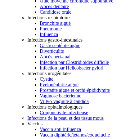
Otite moyenne chronique suppurative
Abcès dentaire
Candidose orale
Infections respiratoires
Bronchite aiguë
Pneumonie
Influenza
Infections gastro-intestinales
Gastro-entérite aiguë
Diverticulite
Abcès péri-anal
Infection par Clostridioides difficile
Infection par Helicobacter pylori
Infections urogénitales
Cystite
Pyelonéphrite aiguë
Prostatite aiguë et orchi-épididymite
Vaginose bactérienne
Vulvo-vaginite à candida
Infections ophtalmologiques
Conjonctivite infectieuse
Infections de la peau et des tissus mous
Vaccins
Vaccin anti-influenza
Vaccin diphtérie/tétanos/coqueluche