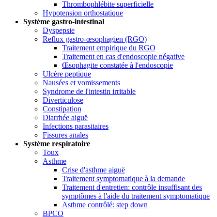
Thrombophlébite superficielle
Hypotension orthostatique
Système gastro-intestinal
Dyspepsie
Reflux gastro-œsophagien (RGO)
Traitement empirique du RGO
Traitement en cas d'endoscopie négative
Œsophagite constatée à l'endoscopie
Ulcère peptique
Nausées et vomissements
Syndrome de l'intestin irritable
Diverticulose
Constipation
Diarrhée aiguë
Infections parasitaires
Fissures anales
Système respiratoire
Toux
Asthme
Crise d'asthme aiguë
Traitement symptomatique à la demande
Traitement d'entretien: contrôle insuffisant des
symptômes à l'aide du traitement symptomatique
Asthme contrôlé: step down
BPCO