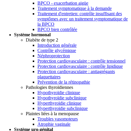
BPCO - exacerbation aigüe
Traitement symptomatique à la demande
Traitement d'entretien: contrôle insuffisant des
symptômes avec un traitement symptomatique de
la BPCO
BPCO bien contrôlée
Système hormonal
Diabète de type 2
Introduction générale
Contrôle glycémique
Néphroprotection
Protection cardiovasculaire : contrôle tensionnel
Protection cardiovasculaire : contrôle lipidique
Protection cardiovasculaire : antiagrégants
plaquettaires
Prévention de la rétinopathie
Pathologies thyroïdiennes
Hypothyroïdie clinique
Hypothyroïdie subclinique
Hyperthyroïdie clinique
Hyperthyroïdie subclinique
Plaintes liées à la menopause
Troubles vasomoteurs
Atrophie vaginale
Système uro-génital