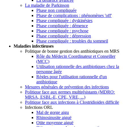
La démence avancée
La maladie de Parkinson
Phase non compliquée
Phase de complications : phénomènes 'off'
Phase compliquée : dyskinésies
Phase compliquée : démence
Phase compliquée : psychose
Phase compliquée : dépression
Phase compliquée : troubles du sommeil
Maladies infectieuses
Politique de bonne gestion des antibiotiques en MRS
Rôle du Médecin Coordinateur et Conseiller
(MCC)
Utilisation rationnelle des antibiotiques chez la
personne âgée
Règles pour l'utilisation rationnelle d'un
antibiotique
Mesures générales de prévention des infections
Politique face aux germes multirésistants (MDRO:
MRSA, ESBL-E, CPE, VRE, ...)
Politique face aux infections à Clostridioides difficile
Infections ORL
Mal de gorge aigu
Rhinosinusite aiguë
Otite moyenne aiguë