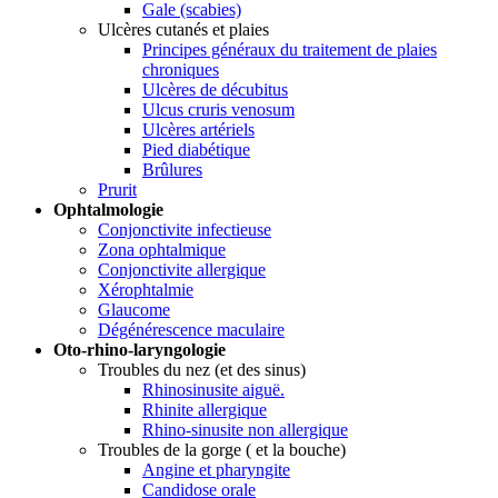
Gale (scabies)
Ulcères cutanés et plaies
Principes généraux du traitement de plaies
chroniques
Ulcères de décubitus
Ulcus cruris venosum
Ulcères artériels
Pied diabétique
Brûlures
Prurit
Ophtalmologie
Conjonctivite infectieuse
Zona ophtalmique
Conjonctivite allergique
Xérophtalmie
Glaucome
Dégénérescence maculaire
Oto-rhino-laryngologie
Troubles du nez (et des sinus)
Rhinosinusite aiguë.
Rhinite allergique
Rhino-sinusite non allergique
Troubles de la gorge ( et la bouche)
Angine et pharyngite
Candidose orale