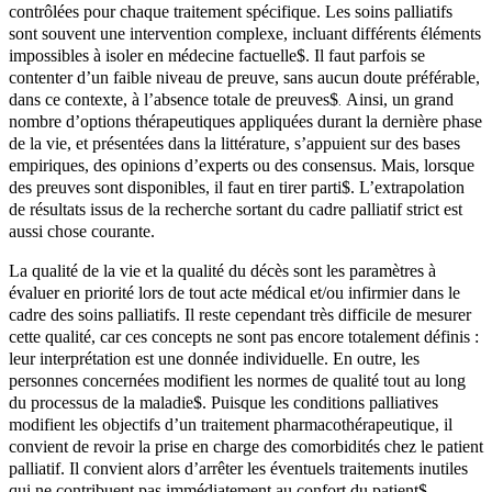
contrôlées pour chaque traitement spécifique. Les soins palliatifs
sont souvent une intervention complexe, incluant différents éléments
impossibles à isoler en médecine factuelle
$
​​​​​​​​​​​​​​​​​​​​​​​​​​​​​​​​. Il faut parfois se
contenter d’un faible niveau de preuve, sans aucun doute préférable,
dans ce contexte, à l’absence totale de preuves
$
Ainsi, un grand
.
nombre d’options thérapeutiques appliquées durant la dernière phase
de la vie, et présentées dans la littérature, s’appuient sur des bases
empiriques, des opinions d’experts ou des consensus. Mais, lorsque
des preuves sont disponibles, il faut en tirer parti
$
​​​​​​​​​​​​​​​​​​​​​​​​​​​​​​​​. L’extrapolation
de résultats issus de la recherche sortant du cadre palliatif strict est
aussi chose courante.
La qualité de la vie et la qualité du décès sont les paramètres à
évaluer en priorité lors de tout acte médical et/ou infirmier dans le
cadre des soins palliatifs. Il reste cependant très difficile de mesurer
cette qualité, car ces concepts ne sont pas encore totalement définis :
leur interprétation est une donnée individuelle. En outre, les
personnes concernées modifient les normes de qualité tout au long
du processus de la maladie
$
​​​​​​​​​​​​​​​​​​​​​​​​​​​​​​​​. Puisque les conditions palliatives
modifient les objectifs d’un traitement pharmacothérapeutique, il
convient de revoir la prise en charge des comorbidités chez le patient
palliatif. Il convient alors d’arrêter les éventuels traitements inutiles
qui ne contribuent pas immédiatement au confort du patient
$
​​​​.