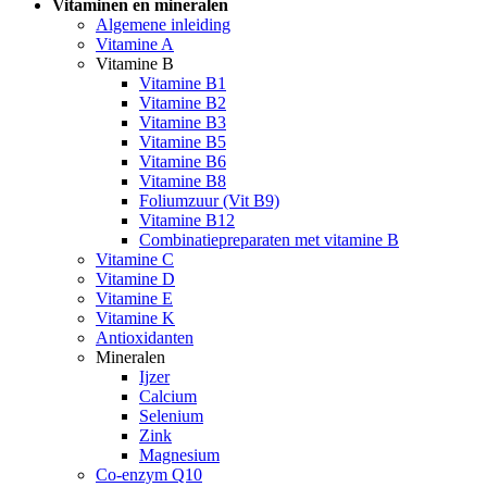
Vitaminen en mineralen
Algemene inleiding
Vitamine A
Vitamine B
Vitamine B1
Vitamine B2
Vitamine B3
Vitamine B5
Vitamine B6
Vitamine B8
Foliumzuur (Vit B9)
Vitamine B12
Combinatiepreparaten met vitamine B
Vitamine C
Vitamine D
Vitamine E
Vitamine K
Antioxidanten
Mineralen
Ijzer
Calcium
Selenium
Zink
Magnesium
Co-enzym Q10