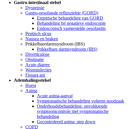
Gastro-intestinaal stelsel
Dyspepsie
Gastro-oesofagale refluxziekte (GORD)
Empirische behandeling van GORD
Behandeling bij negatieve endoscopie
Endoscopisch vastgestelde oesofagitis
Peptisch ulcus
Nausea en braken
Prikkelbaredarmsyndroom (IBS)
Prikkelbare darmsyndroom (IBS)
Diverticulose
Obstipatie
Acute diarree
Worminfecties
Fissura ani
Ademhalingsstelsel
Hoest
Astma
Acute astma-aanval
Symptomatische behandeling volgens noodzaak
Onderhoudsbehandeling: onvoldoende
symptoomcontrole met symptomatische
behandeling
Gecontroleerd astma: step down
COPD