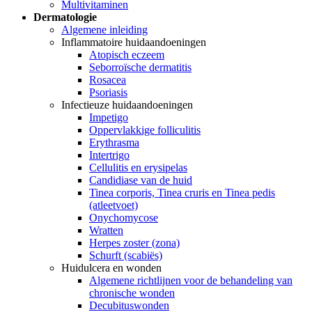
Multivitaminen
Dermatologie
Algemene inleiding
Inflammatoire huidaandoeningen
Atopisch eczeem
Seborroïsche dermatitis
Rosacea
Psoriasis
Infectieuze huidaandoeningen
Impetigo
Oppervlakkige folliculitis
Erythrasma
Intertrigo
Cellulitis en erysipelas
Candidiase van de huid
Tinea corporis, Tinea cruris en Tinea pedis
(atleetvoet)
Onychomycose
Wratten
Herpes zoster (zona)
Schurft (scabiës)
Huidulcera en wonden
Algemene richtlijnen voor de behandeling van
chronische wonden
Decubituswonden