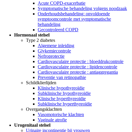
Acute COPD-exacerbatie
Symptomatische behandeling volgens noodzaak
Onderhoudsbehandeling: onvoldoende
symptoomcontrole met symptomatische
behandeling
Gecontroleerd COPD
Hormonaal stelsel
Type 2 diabetes
Algemene inleiding
Glykemiecontrole
Nefroprotectie
Cardiovasculaire protectie : bloeddrukcontrole
Cardiovasculaire protectie : lipidencontrole
Cardiovasculaire protectie : antiaggregantia
Preventie van retinopathie
Schildklierlijden
Klinische hypothyreoïdie
Subklinische hypothyreoïdie
Klinische hyperthyreoïdie
Subklinische hyperthyreoïdie
Overgangsklachten
Vasomotorische klachten
Vaginale atrofie
Urogenitaal stelsel
Urinaire incontinentie bij vrouwen