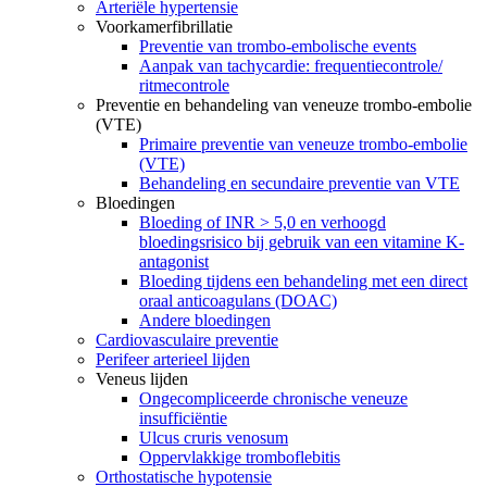
Arteriële hypertensie
Voorkamerfibrillatie
Preventie van trombo-embolische events
Aanpak van tachycardie: frequentiecontrole/
ritmecontrole
Preventie en behandeling van veneuze trombo-embolie
(VTE)
Primaire preventie van veneuze trombo-embolie
(VTE)
Behandeling en secundaire preventie van VTE
Bloedingen
Bloeding of INR > 5,0 en verhoogd
bloedingsrisico bij gebruik van een vitamine K-
antagonist
Bloeding tijdens een behandeling met een direct
oraal anticoagulans (DOAC)
Andere bloedingen
Cardiovasculaire preventie
Perifeer arterieel lijden
Veneus lijden
Ongecompliceerde chronische veneuze
insufficiëntie
Ulcus cruris venosum
Oppervlakkige tromboflebitis
Orthostatische hypotensie