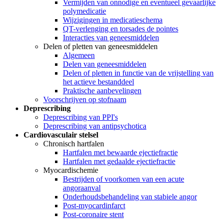
Vermijden van onnodige en eventueel gevaarlijke
polymedicatie
Wijzigingen in medicatieschema
QT-verlenging en torsades de pointes
Interacties van geneesmiddelen
Delen of pletten van geneesmiddelen
Algemeen
Delen van geneesmiddelen
Delen of pletten in functie van de vrijstelling van
het actieve bestanddeel
Praktische aanbevelingen
Voorschrijven op stofnaam
Deprescribing
Deprescribing van PPI's
Deprescribing van antipsychotica
Cardiovasculair stelsel
Chronisch hartfalen
Hartfalen met bewaarde ejectiefractie
Hartfalen met gedaalde ejectiefractie
Myocardischemie
Bestrijden of voorkomen van een acute
angoraanval
Onderhoudsbehandeling van stabiele angor
Post-myocardinfarct
Post-coronaire stent