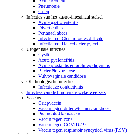
Acute bronchitis
Pneumonie
Griep
Infecties van het gastro-intestinaal stelsel
Acute gastro-enteritis
Diverticulitis
Perianaal abces
Infectie met Clostridioides difficile
Infectie met Helicobacter pylori
Urogenitale infecties
Cystitis
Acute pyelonefritis
Acute prostatitis en orchi-epididymitis
Bacteriële vaginose
Vulvovaginale candidose
Oftalmologische infecties
Infectieuze conjuctivitis
Infecties van de huid en de weke weefsels
Vaccins
Griepvaccin
Vaccin tegen difterie/tetanus/kinkhoest
Pneumokokkenvaccin
Vaccin tegen zona
Vaccin tegen COVID-19
Vaccin tegen respiratoir syncytieel virus (RSV)