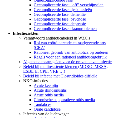
Ongecompliceerde fase
Gecompliceerde fase: "off" verschijnselen
Gecompliceerde fase: dyskinesieën
Gecompliceerde fase: dementie
Gecompliceerde fase: psychose
Gecompliceerde fase: depressie
Gecompliceerde fase: slaapproblemen
Infectieziekten
Verantwoord antibioticabeleid in WZC's
Rol van coördinerende en raadgevende arts
(CRA)
Rationeel gebruik van antibiotica bij ouderen
Regels voor een rationeel antibioticagebruik
Algemene maatregelen voor de preventie van infectie
Beleid bij multiresistente kiemen (MDRO: MRSA,
ESBL-E, CPE, VRE,…)
Beleid bij infectie met Clostridioides difficile
NKO-infecties
Acute keelpijn
Acute rhinosinusitis
Acute otitis media
Chronische suppuratieve otitis media
Tandabces
Orale candidose
Infecties van de luchtwegen