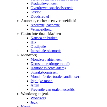
Productieve hoest
Overdreven speekselsecretie
Stridor
Doodsreutel
Anorexie, cachexie en vermoeidheid
Anorexie, cachexie
Vermoeidheid
Gastro-intestinale klachten
Nausea en braken
Hik
Obstipatie
Intestinale obstructie
Mondzorg
Mondzorg algemeen
Xerostomie (droge mond)
Halitose (slechte adem)
Smaakstoornissen
Mondinfecties (orale candidose)
Pijnlijke mond
Aften
Preventie van orale mucositis
Wondzorg en jeuk
Wondzorg
Jeuk
Koorts