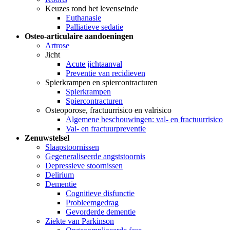
Keuzes rond het levenseinde
Euthanasie
Palliatieve sedatie
Osteo-articulaire aandoeningen
Artrose
Jicht
Acute jichtaanval
Preventie van recidieven
Spierkrampen en spiercontracturen
Spierkrampen
Spiercontracturen
Osteoporose, fractuurrisico en valrisico
Algemene beschouwingen: val- en fractuurrisico
Val- en fractuurpreventie
Zenuwstelsel
Slaapstoornissen
Gegeneraliseerde angststoornis
Depressieve stoornissen
Delirium
Dementie
Cognitieve disfunctie
Probleemgedrag
Gevorderde dementie
Ziekte van Parkinson