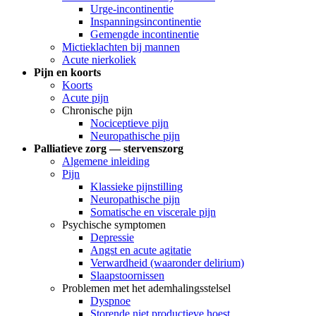
Urge-incontinentie
Inspanningsincontinentie
Gemengde incontinentie
Mictieklachten bij mannen
Acute nierkoliek
Pijn en koorts
Koorts
Acute pijn
Chronische pijn
Nociceptieve pijn
Neuropathische pijn
Palliatieve zorg — stervenszorg
Algemene inleiding
Pijn
Klassieke pijnstilling
Neuropathische pijn
Somatische en viscerale pijn
Psychische symptomen
Depressie
Angst en acute agitatie
Verwardheid (waaronder delirium)
Slaapstoornissen
Problemen met het ademhalingsstelsel
Dyspnoe
Storende niet productieve hoest