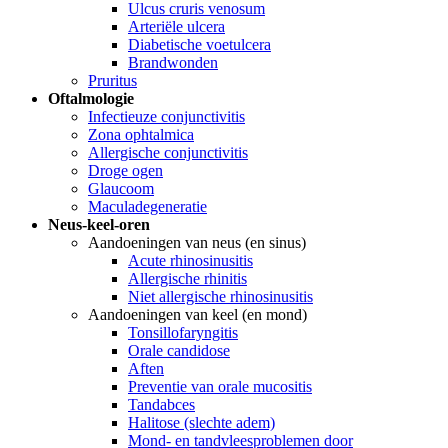
Ulcus cruris venosum
Arteriële ulcera
Diabetische voetulcera
Brandwonden
Pruritus
Oftalmologie
Infectieuze conjunctivitis
Zona ophtalmica
Allergische conjunctivitis
Droge ogen
Glaucoom
Maculadegeneratie
Neus-keel-oren
Aandoeningen van neus (en sinus)
Acute rhinosinusitis
Allergische rhinitis
Niet allergische rhinosinusitis
Aandoeningen van keel (en mond)
Tonsillofaryngitis
Orale candidose
Aften
Preventie van orale mucositis
Tandabces
Halitose (slechte adem)
Mond- en tandvleesproblemen door