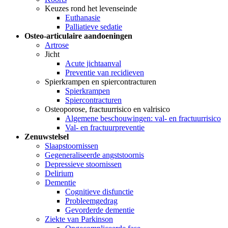
Keuzes rond het levenseinde
Euthanasie
Palliatieve sedatie
Osteo-articulaire aandoeningen
Artrose
Jicht
Acute jichtaanval
Preventie van recidieven
Spierkrampen en spiercontracturen
Spierkrampen
Spiercontracturen
Osteoporose, fractuurrisico en valrisico
Algemene beschouwingen: val- en fractuurrisico
Val- en fractuurpreventie
Zenuwstelsel
Slaapstoornissen
Gegeneraliseerde angststoornis
Depressieve stoornissen
Delirium
Dementie
Cognitieve disfunctie
Probleemgedrag
Gevorderde dementie
Ziekte van Parkinson