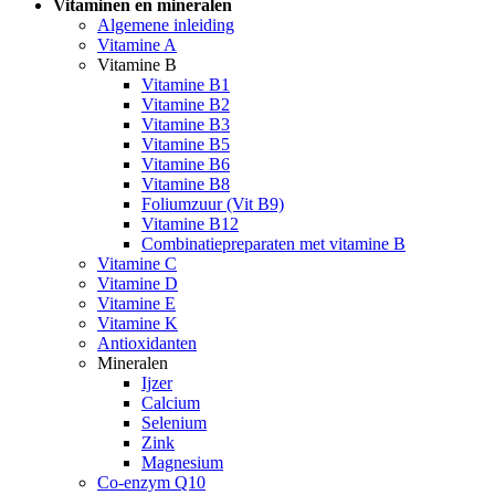
Vitaminen en mineralen
Algemene inleiding
Vitamine A
Vitamine B
Vitamine B1
Vitamine B2
Vitamine B3
Vitamine B5
Vitamine B6
Vitamine B8
Foliumzuur (Vit B9)
Vitamine B12
Combinatiepreparaten met vitamine B
Vitamine C
Vitamine D
Vitamine E
Vitamine K
Antioxidanten
Mineralen
Ijzer
Calcium
Selenium
Zink
Magnesium
Co-enzym Q10