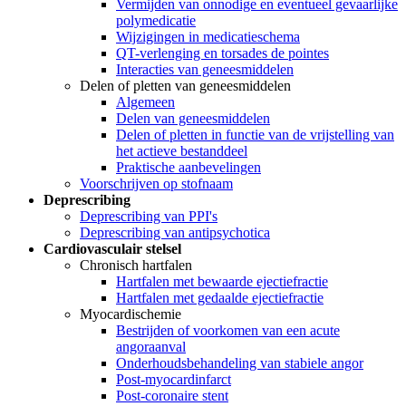
Vermijden van onnodige en eventueel gevaarlijke
polymedicatie
Wijzigingen in medicatieschema
QT-verlenging en torsades de pointes
Interacties van geneesmiddelen
Delen of pletten van geneesmiddelen
Algemeen
Delen van geneesmiddelen
Delen of pletten in functie van de vrijstelling van
het actieve bestanddeel
Praktische aanbevelingen
Voorschrijven op stofnaam
Deprescribing
Deprescribing van PPI's
Deprescribing van antipsychotica
Cardiovasculair stelsel
Chronisch hartfalen
Hartfalen met bewaarde ejectiefractie
Hartfalen met gedaalde ejectiefractie
Myocardischemie
Bestrijden of voorkomen van een acute
angoraanval
Onderhoudsbehandeling van stabiele angor
Post-myocardinfarct
Post-coronaire stent