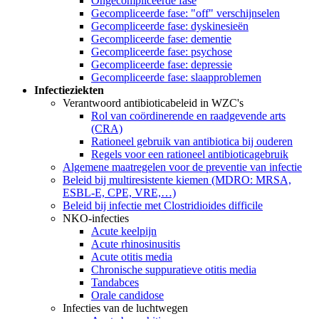
Ongecompliceerde fase
Gecompliceerde fase: "off" verschijnselen
Gecompliceerde fase: dyskinesieën
Gecompliceerde fase: dementie
Gecompliceerde fase: psychose
Gecompliceerde fase: depressie
Gecompliceerde fase: slaapproblemen
Infectieziekten
Verantwoord antibioticabeleid in WZC's
Rol van coördinerende en raadgevende arts
(CRA)
Rationeel gebruik van antibiotica bij ouderen
Regels voor een rationeel antibioticagebruik
Algemene maatregelen voor de preventie van infectie
Beleid bij multiresistente kiemen (MDRO: MRSA,
ESBL-E, CPE, VRE,…)
Beleid bij infectie met Clostridioides difficile
NKO-infecties
Acute keelpijn
Acute rhinosinusitis
Acute otitis media
Chronische suppuratieve otitis media
Tandabces
Orale candidose
Infecties van de luchtwegen