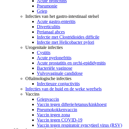
Acute bronchitis
Pneumonie
Griep
Infecties van het gastro-intestinaal stelsel
Acute gastro-enteritis
Diverticulitis
Perianaal abces
Infectie met Clostridioides difficile
Infectie met Helicobacter pylori
Urogenitale infecties
Cystitis
Acute pyelonefritis
Acute prostatitis en orchi-epididymitis
Bacteriële vaginose
Vulvovaginale candidose
Oftalmologische infecties
Infectieuze conjuctivitis
Infecties van de huid en de weke weefsels
Vaccins
Griepvaccin
Vaccin tegen difterie/tetanus/kinkhoest
Pneumokokkenvaccin
Vaccin tegen zona
Vaccin tegen COVID-19
Vaccin tegen respiratoir syncytieel virus (RSV)