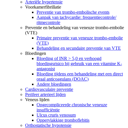
Arteriële hypertensie
Voorkamerfibrillatie
Preventie van trombo-embolische events
Aanpak van tachycardie: frequentiecontrole/
ritmecontrole
Preventie en behandeling van veneuze trombo-embolie
(VTE)
Primaire preventie van veneuze trombo-embolie
(VTE)
Behandeling en secundaire preventie van VTE
Bloedingen
Bloeding of INR > 5,0 en verhoogd
bloedingsrisico bij gebruik van een vitamine K-
antagonist
Bloeding tijdens een behandeling met een direct
oraal anticoagulans (DOAC)
Andere bloedingen
Cardiovasculaire preventie
Perifeer arterieel lijden
Veneus lijden
Ongecompliceerde chronische veneuze
insufficiëntie
Ulcus cruris venosum
Oppervlakkige tromboflebitis
Orthostatische hypotensie