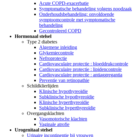
Acute COPD-exacerbatie
Symptomatische behandeling volgens noodzaak
Onderhoudsbehandeling: onvoldoende
symptoomcontrole met symptomatische
behandeling
Gecontroleerd COPD
Hormonaal stelsel
Type 2 diabetes
Algemene inleiding
Glykemiecontrole
Nefroprotectie
Cardiovasculaire protectie : bloeddrukcontrole
Cardiovasculaire protectie : lipidencontrole
Cardiovasculaire protectie : antiaggregantia
Preventie van retinopathie
Schildklierlijden
Klinische hypothyreoïdie
Subklinische hypothyreoïdie
Klinische hyperthyreoïdie
Subklinische hyperthyreoïdie
Overgangsklachten
Vasomotorische klachten
Vaginale atrofie
Urogenitaal stelsel
Urinaire incontinentie bij vrouwen