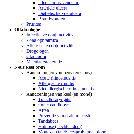
Ulcus cruris venosum
Arteriële ulcera
Diabetische voetulcera
Brandwonden
Pruritus
Oftalmologie
Infectieuze conjunctivitis
Zona ophtalmica
Allergische conjunctivitis
Droge ogen
Glaucoom
Maculadegeneratie
Neus-keel-oren
Aandoeningen van neus (en sinus)
Acute rhinosinusitis
Allergische rhinitis
Niet allergische rhinosinusitis
Aandoeningen van keel (en mond)
Tonsillofaryngitis
Orale candidose
Aften
Preventie van orale mucositis
Tandabces
Halitose (slechte adem)
Mond- en tandvleesproblemen door