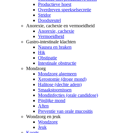
Productieve hoest
Overdreven speekselsecretie
Stridor
Doodsreutel
Anorexie, cachexie en vermoeidheid
Anorexie, cachexie
Vermoeidheid
Gastro-intestinale klachten
Nausea en braken
Hik
Obstipatie
Intestinale obstructie
Mondzorg
Mondzorg algemeen
Xerostomie (droge mond)
Halitose (slechte adem)
Smaakstoornissen
Mondinfecties (orale candidose)
Pijnlijke mond
Aften
Preventie van orale mucositis
Wondzorg en jeuk
Wondzorg
Jeuk
Koorts