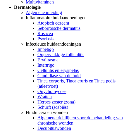
Multivitaminen
Dermatologie
Algemene inleiding
Inflammatoire huidaandoeningen
Atopisch eczeem
Seborroïsche dermatitis
Rosacea
Psoriasis
Infectieuze huidaandoeningen
Impetigo
Oppervlakkige folliculitis
Erythrasma
Intertrigo
Cellulitis en erysipelas
Candidiase van de huid
Tinea corporis, Tinea cruris en Tinea pedis
(atleetvoet)
Onychomycose
Wratten
Herpes zoster (zona)
Schurft (scabiës)
Huidulcera en wonden
Algemene richtlijnen voor de behandeling van
chronische wonden
Decubituswonden