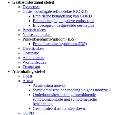
Gastro-intestinaal stelsel
Dyspepsie
Gastro-oesofagale refluxziekte (GORD)
Empirische behandeling van GORD
Behandeling bij negatieve endoscopie
Endoscopisch vastgestelde oesofagitis
Peptisch ulcus
Nausea en braken
Prikkelbaredarmsyndroom (IBS)
Prikkelbare darmsyndroom (IBS)
Diverticulose
Obstipatie
Acute diarree
Worminfecties
Fissura ani
Ademhalingsstelsel
Hoest
Astma
Acute astma-aanval
Symptomatische behandeling volgens noodzaak
Onderhoudsbehandeling: onvoldoende
symptoomcontrole met symptomatische
behandeling
Gecontroleerd astma: step down
COPD