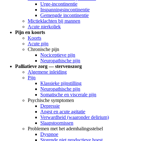
Urge-incontinentie
Inspanningsincontinentie
Gemengde incontinentie
Mictieklachten bij mannen
Acute nierkoliek
Pijn en koorts
Koorts
Acute pijn
Chronische pijn
Nociceptieve pijn
Neuropathische pijn
Palliatieve zorg — stervenszorg
Algemene inleiding
Pijn
Klassieke pijnstilling
Neuropathische pijn
Somatische en viscerale pijn
Psychische symptomen
Depressie
Angst en acute agitatie
Verwardheid (waaronder delirium)
Slaapstoornissen
Problemen met het ademhalingsstelsel
Dyspnoe
Storende niet productieve hoest