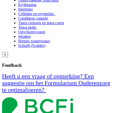
Oppervlakkige folliculitis
Erythrasma
Intertrigo
Cellulitis en erysipelas
Candidose cutanée
Tinea corporis en tinea cruris
Tinea pedis
Onychomycosen
Wratten
Herpes zoster(zona)
Schurft (Scabiës)
×
Feedback
Heeft u een vraag of opmerking? Een
suggestie om het Formularium Ouderenzorg
te optimaliseren?