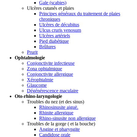
Gale (scabies)
Ulcères cutanés et plaies
Principes généraux du traitement de plaies
chroniques
Ulcères de décubitus
Ulcus cruris venosum
Ulcères artériels
Pied diabétique
Brûlures
Prurit
Ophtalmologie
Conjonctivite infectieuse
Zona ophtalmique
Conjonctivite allergique
Xérophtalmie
Glaucome
Dégénérescence maculaire
Oto-rhino-laryngologie
Troubles du nez (et des sinus)
Rhinosinusite aiguë.
Rhinite allergique
Rhino-sinusite non allergique
Troubles de la gorge ( et la bouche)
Angine et pharyngite
Candidose orale