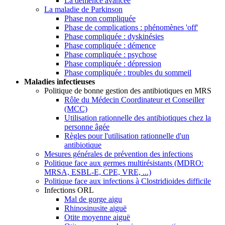
La démence avancée
La maladie de Parkinson
Phase non compliquée
Phase de complications : phénomènes 'off'
Phase compliquée : dyskinésies
Phase compliquée : démence
Phase compliquée : psychose
Phase compliquée : dépression
Phase compliquée : troubles du sommeil
Maladies infectieuses
Politique de bonne gestion des antibiotiques en MRS
Rôle du Médecin Coordinateur et Conseiller
(MCC)
Utilisation rationnelle des antibiotiques chez la
personne âgée
Règles pour l'utilisation rationnelle d'un
antibiotique
Mesures générales de prévention des infections
Politique face aux germes multirésistants (MDRO:
MRSA, ESBL-E, CPE, VRE, ...)
Politique face aux infections à Clostridioides difficile
Infections ORL
Mal de gorge aigu
Rhinosinusite aiguë
Otite moyenne aiguë