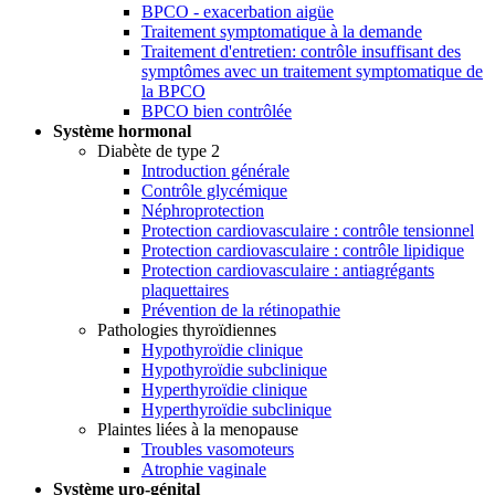
BPCO - exacerbation aigüe
Traitement symptomatique à la demande
Traitement d'entretien: contrôle insuffisant des
symptômes avec un traitement symptomatique de
la BPCO
BPCO bien contrôlée
Système hormonal
Diabète de type 2
Introduction générale
Contrôle glycémique
Néphroprotection
Protection cardiovasculaire : contrôle tensionnel
Protection cardiovasculaire : contrôle lipidique
Protection cardiovasculaire : antiagrégants
plaquettaires
Prévention de la rétinopathie
Pathologies thyroïdiennes
Hypothyroïdie clinique
Hypothyroïdie subclinique
Hyperthyroïdie clinique
Hyperthyroïdie subclinique
Plaintes liées à la menopause
Troubles vasomoteurs
Atrophie vaginale
Système uro-génital