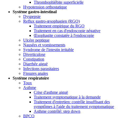
Thrombophlébite superficielle
Hypotension orthostatique
Système gastro-intestinal
Dyspepsie
Reflux gastro-œsophagien (RGO)
Traitement empirique du RGO
Traitement en cas d'endoscopie négative
Œsophagite constatée à l'endoscopie
Ulcère peptique
Nausées et vomissements
Syndrome de l'intestin irritable
Diverticulose
Constipation
Diarrhée aiguë
Infections parasitaires
Fissures anales
Système respiratoire
Toux
Asthme
Crise d'asthme aiguë
Traitement symptomatique à la demande
Traitement d'entretien: contrôle insuffisant des
symptômes à l'aide du traitement symptomatique
Asthme contrôlé: step down
BPCO