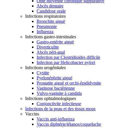
Otite moyenne chronique suppurative
Abcès dentaire
Candidose orale
Infections respiratoires
Bronchite aiguë
Pneumonie
Influenza
Infections gastro-intestinales
Gastro-entérite aiguë
Diverticulite
Abcès péri-anal
Infection par Clostridioides difficile
Infection par Helicobacter pylori
Infections urogénitales
Cystite
Pyelonéphrite aiguë
Prostatite aiguë et orchi-épididymite
Vaginose bactérienne
Vulvo-vaginite à candida
Infections ophtalmologiques
Conjonctivite infectieuse
Infections de la peau et des tissus mous
Vaccins
Vaccin anti-influenza
Vaccin diphtérie/tétanos/coqueluche