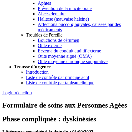
Aphtes
Prévention de la mucite orale
Abcès dentaire
Halitose (mauvaise haleine)
Affections bucco-gingivales, causées par des
médicaments
Troubles de l'oreille
Bouchons de cérumen
Otite externe
Eczéma du conduit auditif externe
Otite moyenne aiguë (OMA)
Otite moyenne chronique suppurative
Trousse d'urgence
Introduction
Liste de contrôle par principe actif
Liste de contrôle par tableau clinique
Login rédaction
Formulaire de soins aux Personnes Agées
Phase compliquée : dyskinésies
Littérature consultée à la date du : 01/09/2023