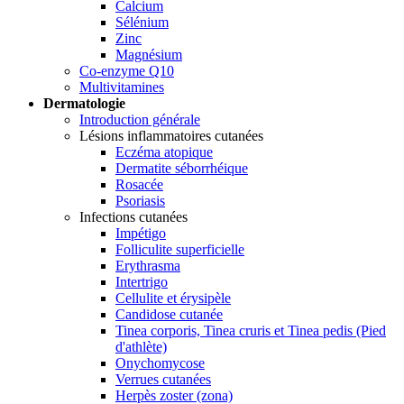
Calcium
Sélénium
Zinc
Magnésium
Co-enzyme Q10
Multivitamines
Dermatologie
Introduction générale
Lésions inflammatoires cutanées
Eczéma atopique
Dermatite séborrhéique
Rosacée
Psoriasis
Infections cutanées
Impétigo
Folliculite superficielle
Erythrasma
Intertrigo
Cellulite et érysipèle
Candidose cutanée
Tinea corporis, Tinea cruris et Tinea pedis (Pied
d'athlète)
Onychomycose
Verrues cutanées
Herpès zoster (zona)