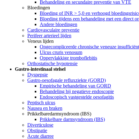
Behandeling en secundaire preventie van VTE
Bloedingen
Bloeding of INR > 5,0 en verhoogd bloedingsrisico
Bloeding tijdens een behandeling met een direct 
Andere bloedingen
Cardiovasculaire preventie
Perifeer arterieel lijden
Veneus lijden
Ongecompliceerde chronische veneuze insufficiënt
Ulcus cruris venosum
Oppervlakkige tromboflebitis
Orthostatische hypotensie
Gastro-intestinaal stelsel
Dyspepsie
Gastro-oesofagale refluxziekte (GORD)
Empirische behandeling van GORD
Behandeling bij negatieve endoscopie
Endoscopisch vastgestelde oesofagitis
Peptisch ulcus
Nausea en braken
Prikkelbaredarmsyndroom (IBS)
Prikkelbare darmsyndroom (IBS)
Diverticulose
Obstipatie
Acute diarree