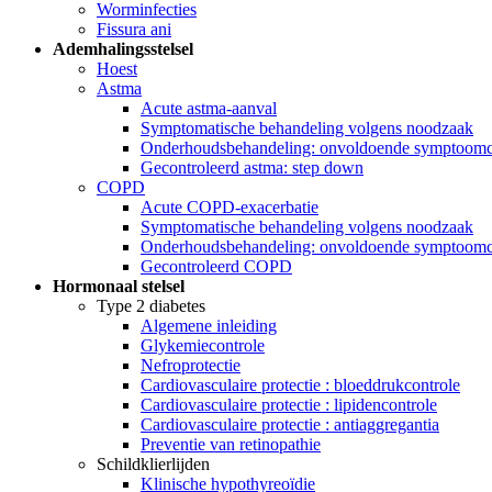
Worminfecties
Fissura ani
Ademhalingsstelsel
Hoest
Astma
Acute astma-aanval
Symptomatische behandeling volgens noodzaak
Onderhoudsbehandeling: onvoldoende symptoomco
Gecontroleerd astma: step down
COPD
Acute COPD-exacerbatie
Symptomatische behandeling volgens noodzaak
Onderhoudsbehandeling: onvoldoende symptoomco
Gecontroleerd COPD
Hormonaal stelsel
Type 2 diabetes
Algemene inleiding
Glykemiecontrole
Nefroprotectie
Cardiovasculaire protectie : bloeddrukcontrole
Cardiovasculaire protectie : lipidencontrole
Cardiovasculaire protectie : antiaggregantia
Preventie van retinopathie
Schildklierlijden
Klinische hypothyreoïdie