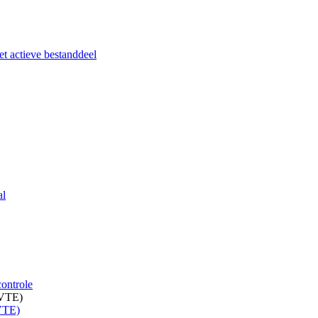
het actieve bestanddeel
al
controle
(VTE)
(VTE)