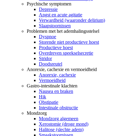
Psychische symptomen
Depressie
Angst en acute agitatie
Verwardheid (waaronder delirium)
Slaapstoornissen
Problemen met het ademhalingsstelsel
Dyspnoe
Storende niet productieve hoest
Productieve hoest
Overdreven speekselsecretie
Stridor
Doodsreutel
Anorexie, cachexie en vermoeidheid
Anorexie, cachexie
Vermoeidheid
Gastro-intestinale klachten
Nausea en braken
Hik
Obstipatie
Intestinale obstructie
Mondzorg
Mondzorg algemeen
Xerostomie (droge mond)
Halitose (slechte adem)
Smaakstoornissen