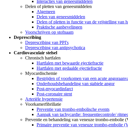
Interacties van geneesmiddelen
Delen of pletten van geneesmiddelen
Algemeen
Delen van geneesmiddelen
Delen of pletten in functie van de vrijstelling van 
Praktische aanbevelingen
Voorschrijven op stofnaam
Deprescribing
Deprescribing van PPI's
Deprescribing van antipsychotica
Cardiovasculair stelsel
Chronisch hartfalen
Hartfalen met bewaarde ejectiefractie
Hartfalen met gedaalde ejectiefractie
Myocardischemie
Bestrijden of voorkomen van een acute angoraanv
Onderhoudsbehandeling van stabiele angor
Post-myocardinfarct
Post-coronaire stent
Arteriële hypertensie
Voorkamerfibrillatie
Preventie van trombo-embolische events
Aanpak van tachycardie: frequentiecontrole/ ritme
Preventie en behandeling van veneuze trombo-embolie 
Primaire preventie van veneuze trombo-embolie 