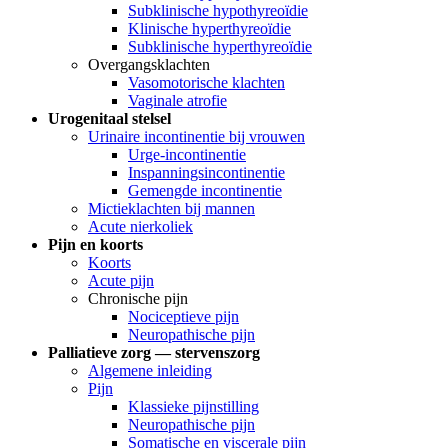
Subklinische hypothyreoïdie
Klinische hyperthyreoïdie
Subklinische hyperthyreoïdie
Overgangsklachten
Vasomotorische klachten
Vaginale atrofie
Urogenitaal stelsel
Urinaire incontinentie bij vrouwen
Urge-incontinentie
Inspanningsincontinentie
Gemengde incontinentie
Mictieklachten bij mannen
Acute nierkoliek
Pijn en koorts
Koorts
Acute pijn
Chronische pijn
Nociceptieve pijn
Neuropathische pijn
Palliatieve zorg — stervenszorg
Algemene inleiding
Pijn
Klassieke pijnstilling
Neuropathische pijn
Somatische en viscerale pijn