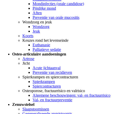
Mondinfecties (orale candidose)
Pijnlijke mond
Aften
Preventie van orale mucositis
Wondzorg en jeuk
Wondzorg
Jeuk
Koorts
Keuzes rond het levenseinde
Euthanasie
Palliatieve sedatie
Osteo-articulaire aandoeningen
Artrose
Jicht
Acute jichtaanval
Preventie van recidieven
Spierkrampen en spiercontracturen
Spierkrampen
Spiercontracturen
Osteoporose, fractuurrisico en valrisico
Algemene beschouwingen: val- en fractuurrisico
Val- en fractuurpreventie
Zenuwstelsel
Slaapstoornissen
Gegeneraliseerde angststoornis