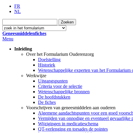
FR
NL
Geneesmiddelenfiches
Menu
Inleiding
Over het Formularium Ouderenzorg
Doelstelling
Historiek
Wetenschappelijke experten van het Formularium
Werkwijze
Uitgangspunten
Criteria voor de selectie
Wetenschappelijke bronnen
De hoofdstukken
De fiches
Voorschrijven van geneesmiddelen aan ouderen
Algemene aandachtspunten voor een goed voorschr
Vermijden van onnodige en eventueel gevaarlijke 
Wijzigingen in medicatieschema
QT-verlenging en torsades de pointes