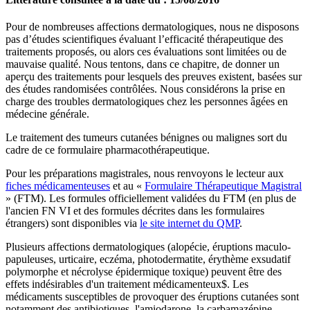
Pour de nombreuses affections dermatologiques, nous ne disposons
pas d’études scientifiques évaluant l’efficacité thérapeutique des
traitements proposés, ou alors ces évaluations sont limitées ou de
mauvaise qualité. Nous tentons, dans ce chapitre, de donner un
aperçu des traitements pour lesquels des preuves existent, basées sur
des études randomisées contrôlées. Nous considérons la prise en
charge des troubles dermatologiques chez les personnes âgées en
médecine générale.
Le traitement des tumeurs cutanées bénignes ou malignes sort du
cadre de ce formulaire pharmacothérapeutique.
Pour les préparations magistrales, nous renvoyons le lecteur aux
fiches médicamenteuses
et au «
Formulaire Thérapeutique Magistral
» (FTM). Les formules officiellement validées du FTM (en plus de
l'ancien FN VI et des formules décrites dans les formulaires
étrangers) sont disponibles via
le site internet du QMP
.
Plusieurs affections dermatologiques (alopécie, éruptions maculo-
papuleuses, urticaire, eczéma, photodermatite, érythème exsudatif
polymorphe et nécrolyse épidermique toxique) peuvent être des
effets indésirables d'un traitement médicamenteux
$
​​​​​​​​​​​​​​. Les
médicaments susceptibles de provoquer des éruptions cutanées sont
notamment des antibiotiques, l'amiodarone, la carbamazépine,