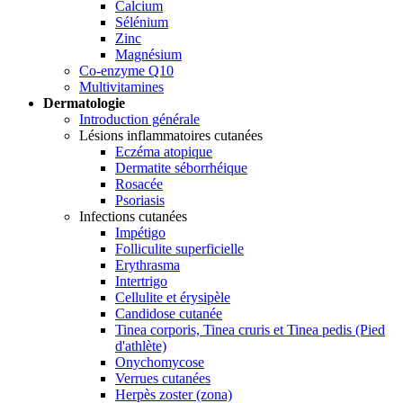
Calcium
Sélénium
Zinc
Magnésium
Co-enzyme Q10
Multivitamines
Dermatologie
Introduction générale
Lésions inflammatoires cutanées
Eczéma atopique
Dermatite séborrhéique
Rosacée
Psoriasis
Infections cutanées
Impétigo
Folliculite superficielle
Erythrasma
Intertrigo
Cellulite et érysipèle
Candidose cutanée
Tinea corporis, Tinea cruris et Tinea pedis (Pied
d'athlète)
Onychomycose
Verrues cutanées
Herpès zoster (zona)