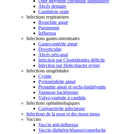
Otite moyenne chronique suppurative
Abcès dentaire
Candidose orale
Infections respiratoires
Bronchite aiguë
Pneumonie
Influenza
Infections gastro-intestinales
Gastro-entérite aiguë
Diverticulite
Abcès péri-anal
Infection par Clostridioides difficile
Infection par Helicobacter pylori
Infections urogénitales
Cystite
Pyelonéphrite aiguë
Prostatite aiguë et orchi-épididymite
Vaginose bactérienne
Vulvo-vaginite à candida
Infections ophtalmologiques
Conjonctivite infectieuse
Infections de la peau et des tissus mous
Vaccins
Vaccin anti-influenza
Vaccin diphtérie/tétanos/coqueluche