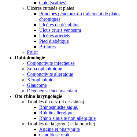
Gale (scabies)
Ulcères cutanés et plaies
Principes généraux du traitement de plaies
chroniques
Ulcères de décubitus
Ulcus cruris venosum
Ulcères artériels
Pied diabétique
Brûlures
Prurit
Ophtalmologie
Conjonctivite infectieuse
Zona ophtalmique
Conjonctivite allergique
Xérophtalmie
Glaucome
Dégénérescence maculaire
Oto-rhino-laryngologie
Troubles du nez (et des sinus)
Rhinosinusite aiguë.
Rhinite allergique
Rhino-sinusite non allergique
Troubles de la gorge ( et la bouche)
Angine et pharyngite
Candidose orale