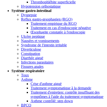
Thrombophlébite superficielle
Hypotension orthostatique
Système gastro-intestinal
Dyspepsie
Reflux gastro-œsophagien (RGO)
Traitement empirique du RGO
Traitement en cas d'endoscopie négative
Œsophagite constatée à l'endoscopie
Ulcère peptique
Nausées et vomissements
Syndrome de l'intestin irritable
Diverticulose
Constipation
Diarrhée aiguë
Infections parasitaires
Fissures anales
Système respiratoire
Toux
Asthme
Crise d'asthme aiguë
Traitement symptomatique à la demande
Traitement d'entretien: contrôle insuffisant des
symptômes à l'aide du traitement symptomatique
Asthme contrôlé: step down
BPCO