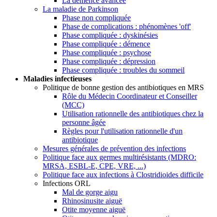
La démence avancée
La maladie de Parkinson
Phase non compliquée
Phase de complications : phénomènes 'off'
Phase compliquée : dyskinésies
Phase compliquée : démence
Phase compliquée : psychose
Phase compliquée : dépression
Phase compliquée : troubles du sommeil
Maladies infectieuses
Politique de bonne gestion des antibiotiques en MRS
Rôle du Médecin Coordinateur et Conseiller
(MCC)
Utilisation rationnelle des antibiotiques chez la
personne âgée
Règles pour l'utilisation rationnelle d'un
antibiotique
Mesures générales de prévention des infections
Politique face aux germes multirésistants (MDRO:
MRSA, ESBL-E, CPE, VRE, ...)
Politique face aux infections à Clostridioides difficile
Infections ORL
Mal de gorge aigu
Rhinosinusite aiguë
Otite moyenne aiguë