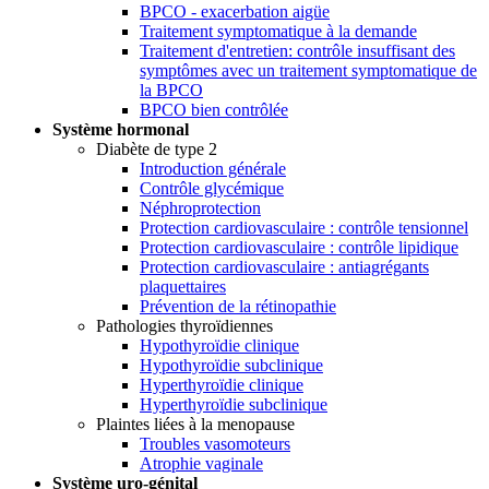
BPCO - exacerbation aigüe
Traitement symptomatique à la demande
Traitement d'entretien: contrôle insuffisant des
symptômes avec un traitement symptomatique de
la BPCO
BPCO bien contrôlée
Système hormonal
Diabète de type 2
Introduction générale
Contrôle glycémique
Néphroprotection
Protection cardiovasculaire : contrôle tensionnel
Protection cardiovasculaire : contrôle lipidique
Protection cardiovasculaire : antiagrégants
plaquettaires
Prévention de la rétinopathie
Pathologies thyroïdiennes
Hypothyroïdie clinique
Hypothyroïdie subclinique
Hyperthyroïdie clinique
Hyperthyroïdie subclinique
Plaintes liées à la menopause
Troubles vasomoteurs
Atrophie vaginale
Système uro-génital