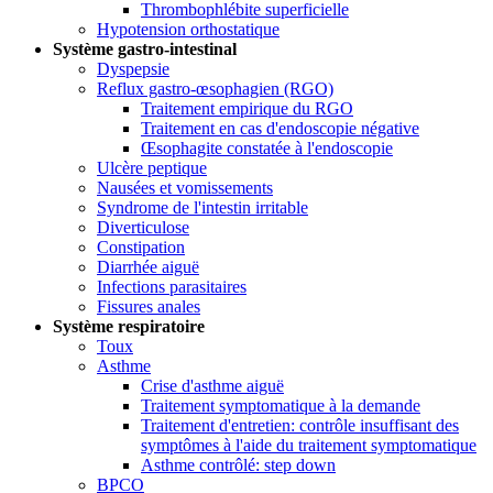
Thrombophlébite superficielle
Hypotension orthostatique
Système gastro-intestinal
Dyspepsie
Reflux gastro-œsophagien (RGO)
Traitement empirique du RGO
Traitement en cas d'endoscopie négative
Œsophagite constatée à l'endoscopie
Ulcère peptique
Nausées et vomissements
Syndrome de l'intestin irritable
Diverticulose
Constipation
Diarrhée aiguë
Infections parasitaires
Fissures anales
Système respiratoire
Toux
Asthme
Crise d'asthme aiguë
Traitement symptomatique à la demande
Traitement d'entretien: contrôle insuffisant des
symptômes à l'aide du traitement symptomatique
Asthme contrôlé: step down
BPCO