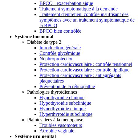
BPCO - exacerbation aigüe
Traitement symptomatique à la demande
Traitement d'entretien: contrôle insuffisant des
symptômes avec un traitement symptomatique de
la BPCO
BPCO bien contrôlée
Système hormonal
Diabète de type 2
Introduction générale
Contrôle glycémique
Néphroprotection
Protection cardiovasculaire : contrôle tensionnel
Protection cardiovasculaire : contrôle lipidique
Protection cardiovasculaire : antiagrégants
plaquettaires
Prévention de la rétinopathie
Pathologies thyroïdiennes
Hypothyroïdie clinique
Hypothyroïdie subclinique
Hyperthyroïdie clinique
Hyperthyroïdie subclinique
Plaintes liées à la menopause
Troubles vasomoteurs
Atrophie vaginale
Système uro-génital