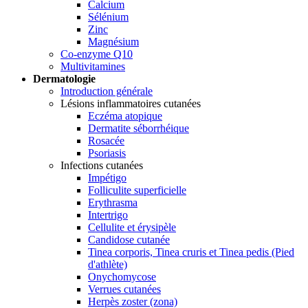
Calcium
Sélénium
Zinc
Magnésium
Co-enzyme Q10
Multivitamines
Dermatologie
Introduction générale
Lésions inflammatoires cutanées
Eczéma atopique
Dermatite séborrhéique
Rosacée
Psoriasis
Infections cutanées
Impétigo
Folliculite superficielle
Erythrasma
Intertrigo
Cellulite et érysipèle
Candidose cutanée
Tinea corporis, Tinea cruris et Tinea pedis (Pied
d'athlète)
Onychomycose
Verrues cutanées
Herpès zoster (zona)