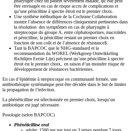
pharyngée chez un patient sévèrement malade, qu’elle peut
être envisagée en cas de risque accru de complications et
qu’une pénicilline à spectre étroit est le premier choix.
Une synthèse méthodique de la Cochrane Collaboration
montre l’absence de différences cliniquement pertinentes dans
la résolution des symptômes en cas de pharyngite à
streptocoque du groupe A, entre céphalosporines, macrolides
et pénicilline, la pénicilline restant un premier choix en
fonction de son coût et de l’absence de résistance
$
​​​​​​​​​​​​​.
Tant la BAPCOC que le NHG-standaard​​​​​​​​​​​​ et la
recommandation du WOREL (Werkgroep Ontwikkeling
Richtlijen Eerste Lijn) précisent qu’une pénicilline à spectre
étroit est le premier choix, en raison d’un moindre risque de
développement de résistances bactériennes.
En cas d’épidémie à streptocoque en communauté fermée, une
antibiothérapie systématique peut être décidée dans le but de limiter
la propagation de l’infection.
La phénéticilline est sélectionnée en premier choix, lorsqu’un
antibiotique est jugé nécessaire.
Posologie (selon BAPCOC)
Phénéticilline oral
adulte: 1500 mg par jour en 3 prises pendant 7 jours.