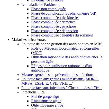
La démence avancée
La maladie de Parkinson
Phase non compliquée
Phase de complications : phénomènes 'off'
Phase compliquée : dyskinésies
Phase compliquée : démence
Phase compliquée : psychose
Phase compliquée : dépression
Phase compliquée : troubles du sommeil
Maladies infectieuses
Politique de bonne gestion des antibiotiques en MRS
Rôle du Médecin Coordinateur et Conseiller
(MCC)
Utilisation rationnelle des antibiotiques chez la
personne âgée
Règles pour l'utilisation rationnelle d'un
antibiotique
Mesures générales de prévention des infections
Politique face aux germes multirésistants (MDRO:
MRSA, ESBL-E, CPE, VRE, ...)
Politique face aux infections à Clostridioides difficile
Infections ORL
Mal de gorge aigu
Rhinosinusite aiguë
Otite moyenne aiguë