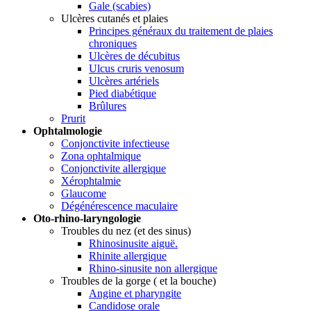
Gale (scabies)
Ulcères cutanés et plaies
Principes généraux du traitement de plaies
chroniques
Ulcères de décubitus
Ulcus cruris venosum
Ulcères artériels
Pied diabétique
Brûlures
Prurit
Ophtalmologie
Conjonctivite infectieuse
Zona ophtalmique
Conjonctivite allergique
Xérophtalmie
Glaucome
Dégénérescence maculaire
Oto-rhino-laryngologie
Troubles du nez (et des sinus)
Rhinosinusite aiguë.
Rhinite allergique
Rhino-sinusite non allergique
Troubles de la gorge ( et la bouche)
Angine et pharyngite
Candidose orale