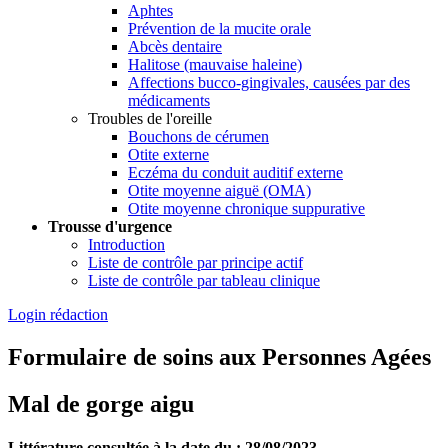
Aphtes
Prévention de la mucite orale
Abcès dentaire
Halitose (mauvaise haleine)
Affections bucco-gingivales, causées par des
médicaments
Troubles de l'oreille
Bouchons de cérumen
Otite externe
Eczéma du conduit auditif externe
Otite moyenne aiguë (OMA)
Otite moyenne chronique suppurative
Trousse d'urgence
Introduction
Liste de contrôle par principe actif
Liste de contrôle par tableau clinique
Login rédaction
Formulaire de soins aux Personnes Agées
Mal de gorge aigu
Littérature consultée à la date du : 28/08/2023