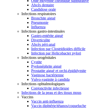
Otite moyenne chronique suppurative
Abcès dentaire
Candidose orale
Infections respiratoires
Bronchite aiguë
Pneumonie
Influenza
Infections gastro-intestinales
Gastro-entérite aiguë
Diverticulite
Abcès péri-anal
Infection par Clostridioides difficile
Infection par Helicobacter pylori
Infections urogénitales
Cystite
Pyelonéphrite aiguë
Prostatite aiguë et orchi-épididymite
Vaginose bactérienne
Vulvo-vaginite à candida
Infections ophtalmologiques
Conjonctivite infectieuse
Infections de la peau et des tissus mous
Vaccins
Vaccin anti-influenza
Vaccin diphtérie/tétanos/coqueluche