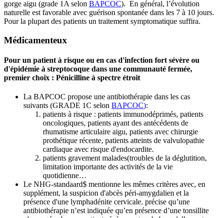
gorge aigu (grade 1A selon
BAPCOC
). En général, l’évolution
naturelle est favorable avec guérison spontanée dans les 7 à 10 jours.
Pour la plupart des patients un traitement symptomatique suffira.
Médicamenteux
Pour un patient à risque ou en cas d'infection fort sévère ou
d'épidémie à streptocoque dans une communauté fermée,
premier choix :
Pénicilline à spectre étroit
La BAPCOC propose une antibiothérapie dans les cas
suivants (GRADE 1C selon
BAPCOC
)
:
patients à risque : patients immunodéprimés, patients
oncologiques, patients ayant des antécédents de
rhumatisme articulaire aigu, patients avec chirurgie
prothétique récente, patients atteints de valvulopathie
cardiaque avec risque d'endocardite.
patients gravement malades(troubles de la déglutition,
limitation importante des activités de la vie
quotidienne…
Le NHG-standaard​​​​​​​​​​​​​​​​​​​​​​​
$
​ mentionne les mêmes critères avec, en
supplément, la suspicion d'abcès péri-amygdalien et la
présence d'une lymphadénite cervicale. précise qu’une
antibiothérapie n’est indiquée qu’en présence d’une tonsillite