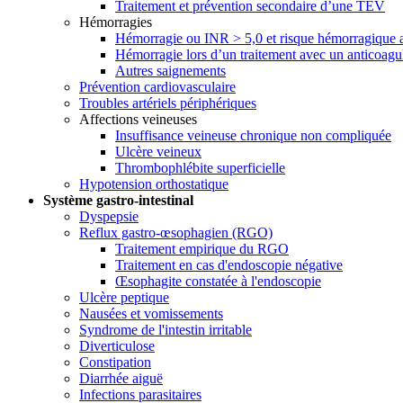
Traitement et prévention secondaire d’une TEV
Hémorragies
Hémorragie ou INR > 5,0 et risque hémorragique a
Hémorragie lors d’un traitement avec un anticoag
Autres saignements
Prévention cardiovasculaire
Troubles artériels périphériques
Affections veineuses
Insuffisance veineuse chronique non compliquée
Ulcère veineux
Thrombophlébite superficielle
Hypotension orthostatique
Système gastro-intestinal
Dyspepsie
Reflux gastro-œsophagien (RGO)
Traitement empirique du RGO
Traitement en cas d'endoscopie négative
Œsophagite constatée à l'endoscopie
Ulcère peptique
Nausées et vomissements
Syndrome de l'intestin irritable
Diverticulose
Constipation
Diarrhée aiguë
Infections parasitaires