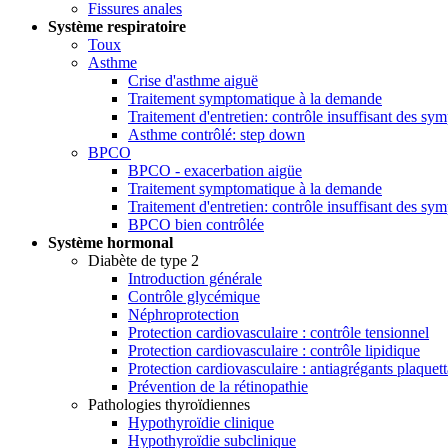
Fissures anales
Système respiratoire
Toux
Asthme
Crise d'asthme aiguë
Traitement symptomatique à la demande
Traitement d'entretien: contrôle insuffisant des s
Asthme contrôlé: step down
BPCO
BPCO - exacerbation aigüe
Traitement symptomatique à la demande
Traitement d'entretien: contrôle insuffisant des 
BPCO bien contrôlée
Système hormonal
Diabète de type 2
Introduction générale
Contrôle glycémique
Néphroprotection
Protection cardiovasculaire : contrôle tensionnel
Protection cardiovasculaire : contrôle lipidique
Protection cardiovasculaire : antiagrégants plaquett
Prévention de la rétinopathie
Pathologies thyroïdiennes
Hypothyroïdie clinique
Hypothyroïdie subclinique