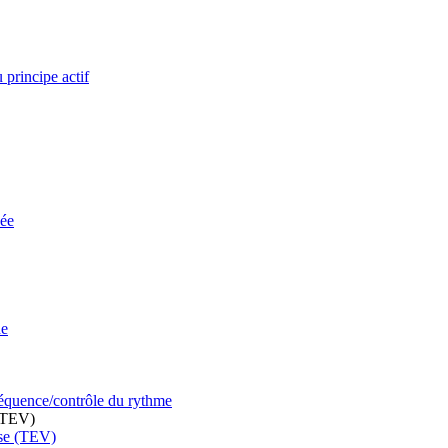
 principe actif
vée
ne
fréquence/contrôle du rythme
 (TEV)
use (TEV)