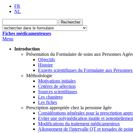
FR
NL
Fiches médicamenteuses
Menu
Introduction
Présentation du Formulaire de soins aux Personnes Agée
Objectifs
Histoire
Experts scientifiques du Formulaire aux Personne
Méthodologie
Motivations initiales
Critères de sélection
Sources scientifiques
Les chapitres
Les fiches
Prescription appropriée chez la personne âgée
Considérations générales pour la prescription appr
Eviter une polymédication inutile et potentielleme
Modifications du traitement médicamenteux
Allongement de l'intervalle QT et torsades de poin