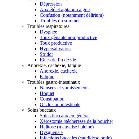
Dépression
Anxiété et agitation aiguë
Confusion (notamment délirium)
Troubles du sommeil
Troubles respiratoires
Dyspnée
Toux gênante non productive
Toux productive
Hypersalivation
Stridor
Râles de fin de vie
Anorexie, cachexie, fatigue
Anorexie, cachexie
Fatigue
Troubles gastro-intestinaux
Nausées et vomissements
Hoquet
Constipation
Occlusion intestinale
Soins buccaux
Soins buccaux en général
Xérostomie (sécheresse de la bouche)
Halitose (mauvaise haleine)
Dysgueusie
Infections buccales (candidose orale)