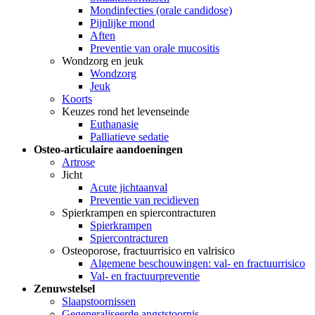
Mondinfecties (orale candidose)
Pijnlijke mond
Aften
Preventie van orale mucositis
Wondzorg en jeuk
Wondzorg
Jeuk
Koorts
Keuzes rond het levenseinde
Euthanasie
Palliatieve sedatie
Osteo-articulaire aandoeningen
Artrose
Jicht
Acute jichtaanval
Preventie van recidieven
Spierkrampen en spiercontracturen
Spierkrampen
Spiercontracturen
Osteoporose, fractuurrisico en valrisico
Algemene beschouwingen: val- en fractuurrisico
Val- en fractuurpreventie
Zenuwstelsel
Slaapstoornissen
Gegeneraliseerde angststoornis