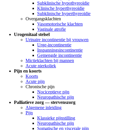
Subklinische hypothyreoïdie
Klinische hyperthyreoïdie
Subklinische hyperthyreoïdie
Overgangsklachten
Vasomotorische klachten
Vaginale atrofie
Urogenitaal stelsel
Urinaire incontinentie bij vrouwen
Urge-incontinentie
Inspanningsincontinentie
Gemengde incontinentie
Mictieklachten bij mannen
Acute nierkoliek
Pijn en koorts
Koorts
Acute pijn
Chronische pijn
Nociceptieve pijn
Neuropathische pijn
Palliatieve zorg — stervenszorg
Algemene inleiding
Pijn
Klassieke pijnstilling
Neuropathische pijn
Somatische en viscerale pijn