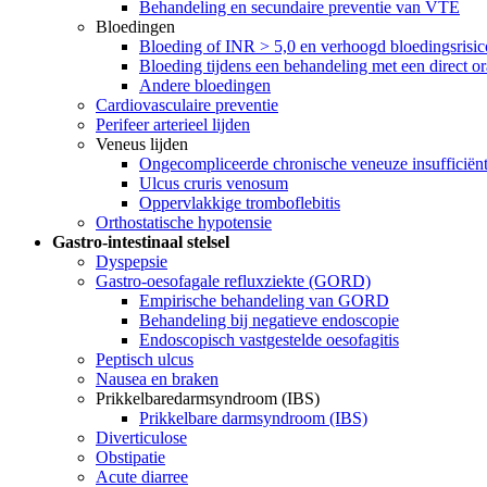
Behandeling en secundaire preventie van VTE
Bloedingen
Bloeding of INR > 5,0 en verhoogd bloedingsrisico
Bloeding tijdens een behandeling met een direct 
Andere bloedingen
Cardiovasculaire preventie
Perifeer arterieel lijden
Veneus lijden
Ongecompliceerde chronische veneuze insufficiënt
Ulcus cruris venosum
Oppervlakkige tromboflebitis
Orthostatische hypotensie
Gastro-intestinaal stelsel
Dyspepsie
Gastro-oesofagale refluxziekte (GORD)
Empirische behandeling van GORD
Behandeling bij negatieve endoscopie
Endoscopisch vastgestelde oesofagitis
Peptisch ulcus
Nausea en braken
Prikkelbaredarmsyndroom (IBS)
Prikkelbare darmsyndroom (IBS)
Diverticulose
Obstipatie
Acute diarree