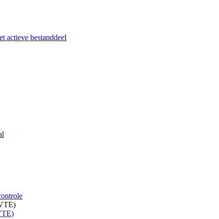
het actieve bestanddeel
al
controle
(VTE)
(VTE)