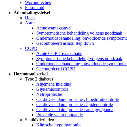
Worminfecties
Fissura ani
Ademhalingsstelsel
Hoest
Astma
Acute astma-aanval
Symptomatische behandeling volgens noodzaak
Onderhoudsbehandeling: onvoldoende symptoomco
Gecontroleerd astma: step down
COPD
Acute COPD-exacerbatie
Symptomatische behandeling volgens noodzaak
Onderhoudsbehandeling: onvoldoende symptoomco
Gecontroleerd COPD
Hormonaal stelsel
Type 2 diabetes
Algemene inleiding
Glykemiecontrole
Nefroprotectie
Cardiovasculaire protectie : bloeddrukcontrole
Cardiovasculaire protectie : lipidencontrole
Cardiovasculaire protectie : antiaggregantia
Preventie van retinopathie
Schildklierlijden
Klinische hypothyreoïdie