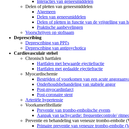
Interacties van geneesmiddelen
Delen of pletten van geneesmiddelen
Algemeen
Delen van geneesmiddelen
Delen of pletten in functie van de vrijstelling van 
Praktische aanbevelingen
Voorschrijven op stofnaam
Deprescribing
Deprescribing van PPI's
Deprescribing van antipsychotica
Cardiovasculair stelsel
Chronisch hartfalen
Hartfalen met bewaarde ejectiefractie
Hartfalen met gedaalde ejectiefractie
Myocardischemie
Bestrijden of voorkomen van een acute angoraanv
Onderhoudsbehandeling van stabiele angor
Post-myocardinfarct
Post-coronaire stent
Arteriële hypertensie
Voorkamerfibrillatie
Preventie van trombo-embolische events
Aanpak van tachycardie: frequentiecontrole/ ritme
Preventie en behandeling van veneuze trombo-embolie 
Primaire preventie van veneuze trombo-embolie 