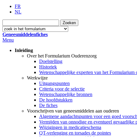
FR
NL
Geneesmiddelenfiches
Menu
Inleiding
Over het Formularium Ouderenzorg
Doelstelling
Historiek
Wetenschappelijke experten van het Formularium
Werkwijze
Uitgangspunten
Criteria voor de selectie
Wetenschappelijke bronnen
De hoofdstukken
De fiches
Voorschrijven van geneesmiddelen aan ouderen
Algemene aandachtspunten voor een goed voorschr
Vermijden van onnodige en eventueel gevaarlijke 
Wijzigingen in medicatieschema
QT-verlenging en torsades de pointes