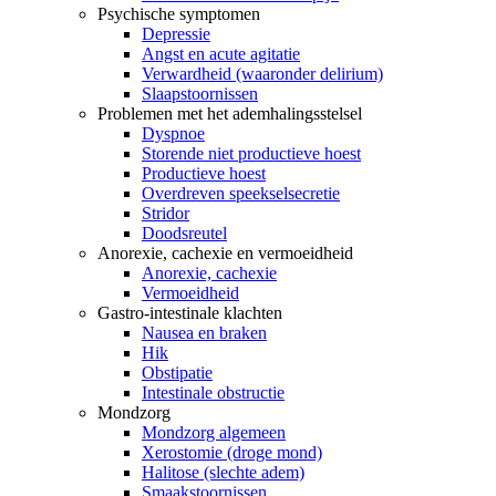
Psychische symptomen
Depressie
Angst en acute agitatie
Verwardheid (waaronder delirium)
Slaapstoornissen
Problemen met het ademhalingsstelsel
Dyspnoe
Storende niet productieve hoest
Productieve hoest
Overdreven speekselsecretie
Stridor
Doodsreutel
Anorexie, cachexie en vermoeidheid
Anorexie, cachexie
Vermoeidheid
Gastro-intestinale klachten
Nausea en braken
Hik
Obstipatie
Intestinale obstructie
Mondzorg
Mondzorg algemeen
Xerostomie (droge mond)
Halitose (slechte adem)
Smaakstoornissen